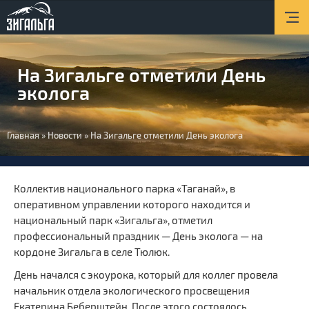
Главная
О парке
На Зигальге отметили День
Новости
эколога
Туризм
Вы
Экопросвещение
Главная
»
Новости
»
На Зигальге отметили День эколога
здесь
Услуги
Коллектив национального парка «Таганай», в
Контакты
оперативном управлении которого находится и
национальный парк «Зигальга», отметил
профессиональный праздник — День эколога — на
кордоне Зигальга в селе Тюлюк.
День начался с экоурока, который для коллег провела
начальник отдела экологического просвещения
Екатерина Беберштейн. После этого состоялось