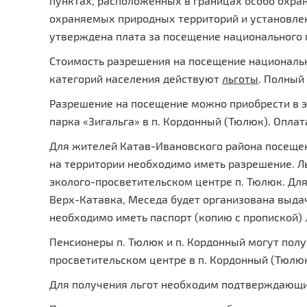
пунктах, расположенных в границах особо охра
охраняемых природных территорий и установле
утверждена плата за посещение национального п
Стоимость разрешения на посещение национальн
категорий населения действуют
льготы
. Полный
Разрешение на посещение можно приобрести в 
парка «Зигальга» в п. Кордонный (Тюлюк). Оплат
Для жителей Катав-Ивановского района посещен
на территории необходимо иметь разрешение. Л
эколого-просветительском центре п. Тюлюк. Дл
Верх-Катавка, Меседа будет организована выда
необходимо иметь паспорт (копию с пропиской) 
Пенсионеры п. Тюлюк и п. Кордонный могут получ
просветительском центре в п. Кордонный (Тюлюк
Для получения льгот необходим подтверждающи