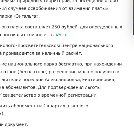
няемых природных территорий, за посещение особо
ния случаев освобождения от взимания платы»
арка «Зигальга».
ого парка составляет 250 рублей, для определённых
 список льготников есть
здесь
эколого-просветительском центре национального
а производится за наличный расчёт.
ие национального парка бесплатно, при нахождении
ьготное (бесплатное) разрешение можно получить в
я жителей посёлков Александровка, Екатериновка,
ча абонементов. Для подтверждения льготы
/ свидетельство о временной регистрации.
ить абонемент на 1 квартал в эколого-
).
й документ.