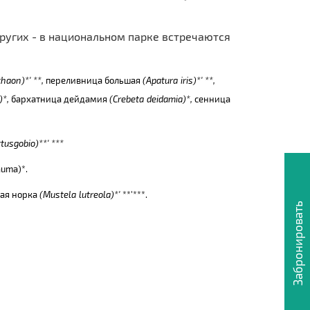
других - в национальном парке встречаются
chaon
)*' **,
переливница большая
(
Apatura
iris
)*' **,
)*,
бархатница дейдамия
(
Crebeta
deidamia
)*,
сенница
ttusgobio
)**' ***
auma
)*.
ская норка
(
Mustela
lutreola
)*'
**'***.
Забронировать