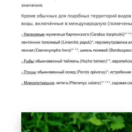
значения.
Кроме обычных для подобных территорий видов -
виды, включённые в международную (помечены - 
- Насекомые
: жужелица Карпинского
(
Carabus
karpinskii
)*' **
ленточник тополевый
(
Limenitis
populi
)*,
перламутровочка а
лесная
(
Coenonympha
hero
)*' **,
шмель полевой
(
Bombuspasc
- Рыбы
: обыкновенный таймень
(
Hucho
taimen
)**,
европейск
- Птицы
: обыкновенный осоед
(
Pernis
apivorus
)*,
ястребиная
- Млекопитающие
: летяга
(
Pteromys
volans
)*'
***, садовая с