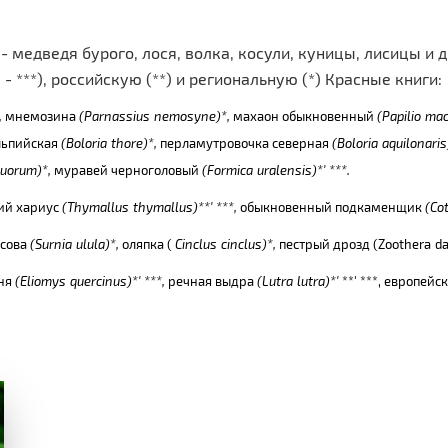
 медведя бурого, лося, волка, косули, куницы, лисицы и 
***), российскую (**) и региональную (*) Красные книги:
,
мнемозина
(
Parnassius
nemosyne
)*,
махаон обыкновенный
(
Papilio
ma
льпийская
(
Boloria
thore
)*,
перламутровочка северная
(
Boloria
aquilonaris
uorum
)*,
муравей черноголовый
(
Formica
uralensis
)*' ***.
ий хариус
(
Thymallus
thymallus
)**' ***,
обыкновенный подкаменщик
(
Co
 сова
(
Surnia
ulula
)*,
оляпка (
Cinclus
cinclus
)*,
пестрый дрозд (
Zoothera
d
оня
(
Eliomys
quercinus
)*' ***,
речная выдра
(
Lutra
lutra
)*'
**' ***, европей