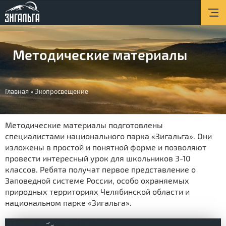
Главная
О парке
Методические материалы
Новости
Туризм
Вы
Главная
»
Экопросвещение
Экопросвещение
здесь
Услуги
Методические материалы подготовлены
специалистами национального парка «Зигальга». Они
Контакты
изложены в простой и понятной форме и позволяют
провести интересный урок для школьников 3-10
классов. Ребята получат первое представление о
Заповедной системе России, особо охраняемых
природных территориях Челябинской области и
национальном парке «Зигальга».