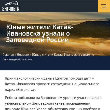
Главная
О парке
Юные жители Катав-
Новости
Ивановска узнали о
Туризм
Заповедной России
Экопросвещение
Вы
Главная
»
Новости
»
Юные жители Катав-Ивановска узнали о
Услуги
Заповедной России
здесь
Контакты
Яркий экологический день в Центре помощи детям
Катав-Ивановска провели сотрудники национального
парка «Зигальга».
Ребята побывали на Заповедном уроке и участвовали в
увлекательном Заповедном квизе, посвящённым
природе Южного Урала, обитателям горных хребтов и