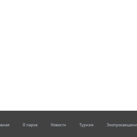
авная
О парке
Новости
Туризм
Экопросвещени