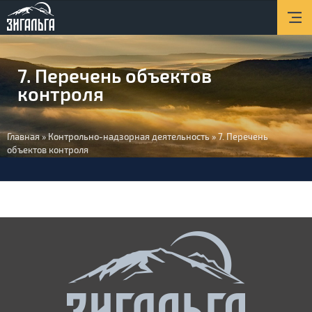
Главная
О парке
7. Перечень объектов
Новости
контроля
Туризм
Вы
Экопросвещение
Главная
»
Контрольно-надзорная деятельность
»
7. Перечень
объектов контроля
здесь
Услуги
Контакты