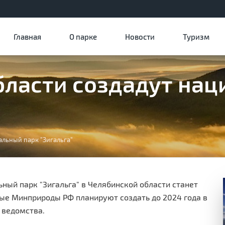
Главная
О парке
Новости
Туризм
бласти создадут на
альный парк "Зигальга"
ный парк "Зигальга" в Челябинской области станет
рые Минприроды РФ планируют создать до 2024 года в
 ведомства.