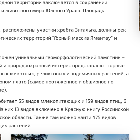
одной территории заключается в сохранении
 и животного мира Южного Урала. Площадь
, расположены участки хребта Зигальга, долины рек
гических территорий "Горный массив Ямантау" и
оложен уникальный геоморфологический памятник –
ый и природоохранный интерес представляют горные
ных животных, реликтовых и эндемичных растений, а
орном плато (самое протяженное и обширное по
е).
битает 55 видов млекопитающих и 159 видов птиц, 6
з них 13 видов включено в Красную книгу Российской
ской области. Также там можно найти 475 видов
щих растений.