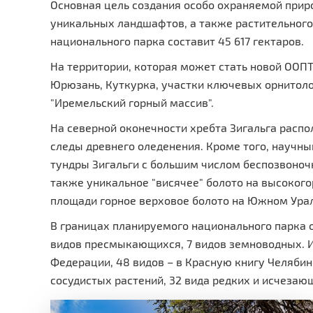
Основная цель создания особо охраняемой прир
уникальных ландшафтов, а также растительного
национального парка составит 45 617 гектаров.
На территории, которая может стать новой ООПТ
Юрюзань, Куткурка, участки ключевых орнитоло
"Иремельский горный массив".
На северной оконечности хребта Зигальга расп
следы древнего оледенения. Кроме того, научн
тундры Зигальги с большим числом беспозвоноч
также уникальное "висячее" болото на высоког
площади горное верховое болото на Южном Урал
В границах планируемого национального парка о
видов пресмыкающихся, 7 видов земноводных. И
Федерации, 48 видов – в Красную книгу Челябин
сосудистых растений, 32 вида редких и исчезаю