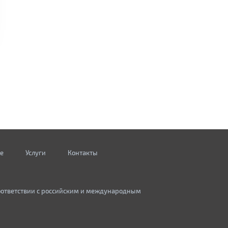
е
Услуги
Контакты
оответствии с российским и международным