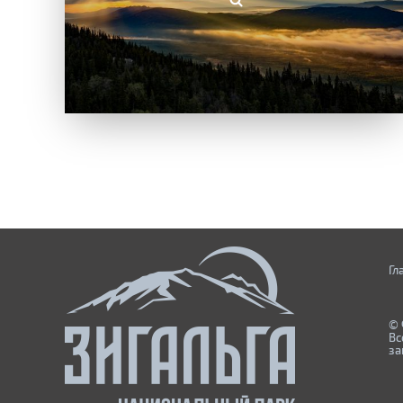
Гл
© 
Вс
за